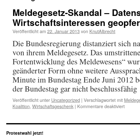
Meldegesetz-Skandal – Datens
Wirtschaftsinteressen geopfer
Veröffentlicht am
22. Januar 2013
von
KnutAlbrecht
Die Bundesregierung distanziert sich na
von ihrem Meldegesetz. Das umstrittene
Fortentwicklung des Meldewesens“ wurd
geänderter Form ohne weitere Aussprac
Minute im Bundestag Ende Juni 2012 b
der Bundestag gar nicht beschlussfähi
Veröffentlicht unter
Uncategorized
|
Verschlagwortet mit
Meldeg
für
Koalition
,
Wirtschaftsgeschenk
|
Kommentare deaktiviert
Meldeg
Skanda
–
Datens
Protestwahl jetzt!
heimlic